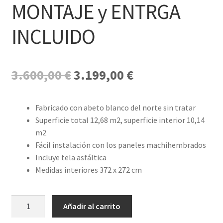
MONTAJE y ENTRGA
INCLUIDO
El
El
3.600,00
€
3.199,00
€
precio
precio
original
actual
Fabricado con abeto blanco del norte sin tratar
Superficie total 12,68 m2, superficie interior 10,14
era:
es:
m2
3.600,00 €.
3.199,00 €.
Fácil instalación con los paneles machihembrados
Incluye tela asfáltica
Medidas interiores 372 x 272 cm
Décor
Añadir al carrito
et