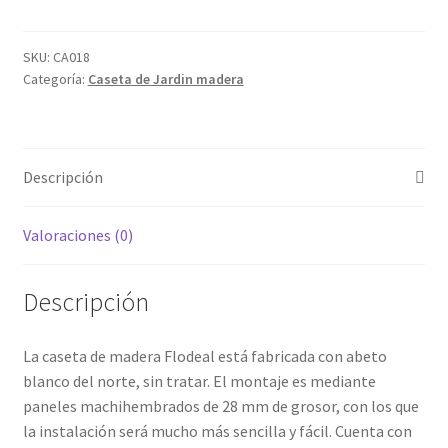
Jardin
Caseta
de
SKU:
CA018
Categoría:
Caseta de Jardin madera
madera
Flodeal
con
MONTAJE
Descripción
y
ENTRGA
INCLUIDO
Valoraciones (0)
cantidad
Descripción
La caseta de madera Flodeal está fabricada con abeto
blanco del norte, sin tratar. El montaje es mediante
paneles machihembrados de 28 mm de grosor, con los que
la instalación será mucho más sencilla y fácil. Cuenta con