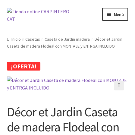
Ir
Ir
Menú
a
al
la
contenido
Tienda
navegación
Inicio
Casetas
Caseta de Jardin madera
Décor et Jardin
Caseta de madera Flodeal con MONTAJE y ENTRGA INCLUIDO
Carrito
Finalizar compra
¡OFERTA!
Mi cuenta
🔍
Blog
Décor et Jardin Caseta
de madera Flodeal con