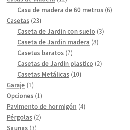
productos
6
Casa de madera de 60 metros
6
23
produc
Casetas
23
productos
3
Caseta de Jardin con suelo
3
8
producto
Caseta de Jardin madera
8
7
productos
Casetas baratos
7
productos
2
Casetas de Jardin plastico
2
10
productos
Casetas Metálicas
10
1
productos
Garaje
1
producto
1
Opciones
1
producto
4
Pavimento de hormigón
4
2
productos
Pérgolas
2
3
productos
Saunas
3