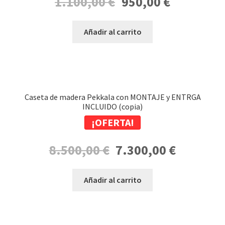
1.100,00
€
950,00
€
precio
precio
original
actual
Añadir al carrito
era:
es:
1.100,00 €.
950,00 €.
Caseta de madera Pekkala con MONTAJE y ENTRGA
INCLUIDO (copia)
¡OFERTA!
El
El
8.500,00
€
7.300,00
€
precio
precio
original
actual
Añadir al carrito
era:
es:
8.500,00 €.
7.300,00 €.