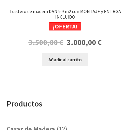
Trastero de madera DAN 9.9 m2 con MONTAJE y ENTRGA
INCLUIDO
¡OFERTA!
El
El
3.500,00
€
3.000,00
€
precio
precio
original
actual
Añadir al carrito
era:
es:
3.500,00 €.
3.000,00 €.
Productos
12
Casas de Madera
12