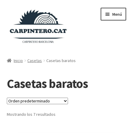
Ir
Ir
Menú
a
al
la
contenido
navegación
Tienda
Inicio
Casetas
Casetas baratos
Carrito
Casetas baratos
Finalizar compra
Mi cuenta
Mostrando los 7 resultados
Blog