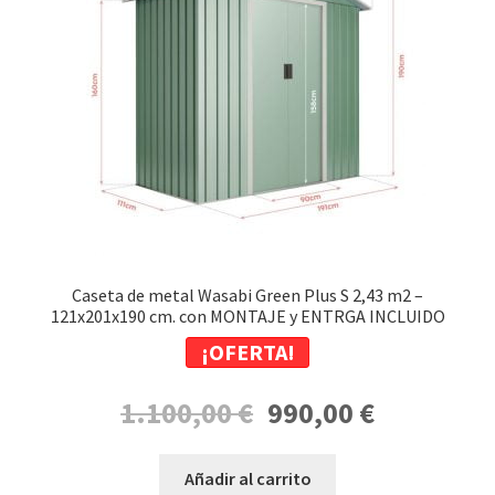
Caseta de metal Wasabi Green Plus S 2,43 m2 –
121x201x190 cm. con MONTAJE y ENTRGA INCLUIDO
¡OFERTA!
El
El
1.100,00
€
990,00
€
precio
precio
original
actual
Añadir al carrito
era:
es: