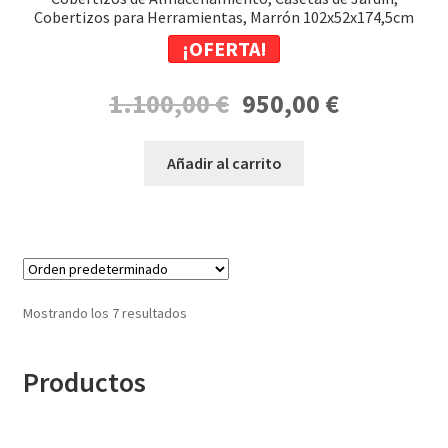
Cobertizos para Herramientas, Marrón 102x52x174,5cm
¡OFERTA!
El
El
1.100,00
€
950,00
€
precio
precio
original
actual
Añadir al carrito
era:
es:
1.100,00 €.
950,00 €.
Mostrando los 7 resultados
Productos