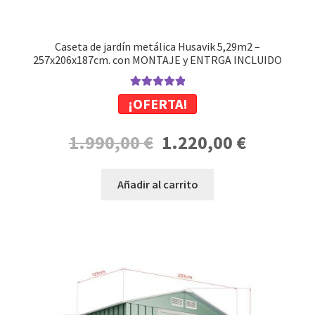
Caseta de jardín metálica Husavik 5,29m2 –
257x206x187cm. con MONTAJE y ENTRGA INCLUIDO
Valorado con
¡OFERTA!
5.00
de 5
El
El
1.990,00
€
1.220,00
€
precio
precio
original
actual
Añadir al carrito
era:
es:
1.990,00 €.
1.220,00 €.