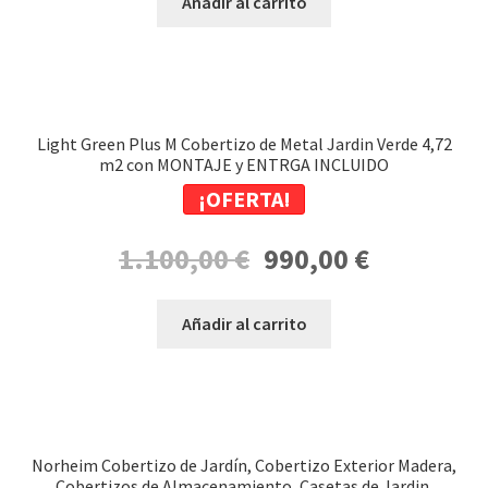
Añadir al carrito
era:
es:
1.200,00 €.
950,00 €.
Light Green Plus M Cobertizo de Metal Jardin Verde 4,72
m2 con MONTAJE y ENTRGA INCLUIDO
¡OFERTA!
El
El
1.100,00
€
990,00
€
precio
precio
original
actual
Añadir al carrito
era:
es:
1.100,00 €.
990,00 €.
Norheim Cobertizo de Jardín, Cobertizo Exterior Madera,
Cobertizos de Almacenamiento, Casetas de Jardin,