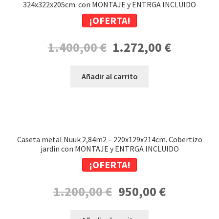
324x322x205cm. con MONTAJE y ENTRGA INCLUIDO
¡OFERTA!
El
El
1.400,00
€
1.272,00
€
precio
precio
original
actual
Añadir al carrito
era:
es:
1.400,00 €.
1.272,00 €.
Caseta metal Nuuk 2,84m2 – 220x129x214cm. Cobertizo
jardin con MONTAJE y ENTRGA INCLUIDO
¡OFERTA!
El
El
1.200,00
€
950,00
€
precio
precio
original
actual