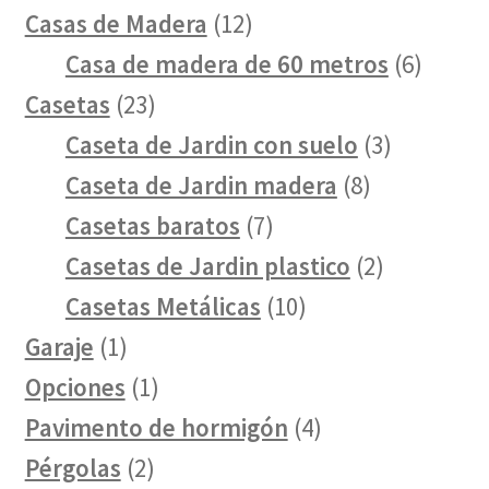
12
Casas de Madera
12
productos
6
Casa de madera de 60 metros
6
23
produc
Casetas
23
productos
3
Caseta de Jardin con suelo
3
8
producto
Caseta de Jardin madera
8
7
productos
Casetas baratos
7
productos
2
Casetas de Jardin plastico
2
10
productos
Casetas Metálicas
10
1
productos
Garaje
1
producto
1
Opciones
1
producto
4
Pavimento de hormigón
4
2
productos
Pérgolas
2