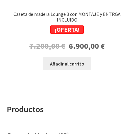
Caseta de madera Lounge 3 con MONTAJE y ENTRGA
INCLUIDO
¡OFERTA!
El
El
7.200,00
€
6.900,00
€
precio
precio
original
actual
Añadir al carrito
era:
es:
7.200,00 €.
6.900,00 €.
Productos