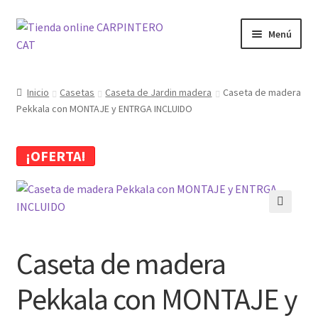
Ir
Ir
Menú
a
al
la
contenido
Tienda
navegación
Inicio
Casetas
Caseta de Jardin madera
Caseta de madera
Pekkala con MONTAJE y ENTRGA INCLUIDO
Carrito
Finalizar compra
¡OFERTA!
Mi cuenta
🔍
Blog
Caseta de madera
Pekkala con MONTAJE y