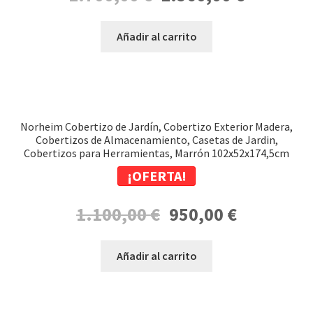
precio
precio
original
actual
Añadir al carrito
era:
es:
1.700,00 €.
1.560,00 €.
Norheim Cobertizo de Jardín, Cobertizo Exterior Madera,
Cobertizos de Almacenamiento, Casetas de Jardin,
Cobertizos para Herramientas, Marrón 102x52x174,5cm
¡OFERTA!
El
El
1.100,00
€
950,00
€
precio
precio
original
actual
Añadir al carrito
era:
es:
1.100,00 €.
950,00 €.