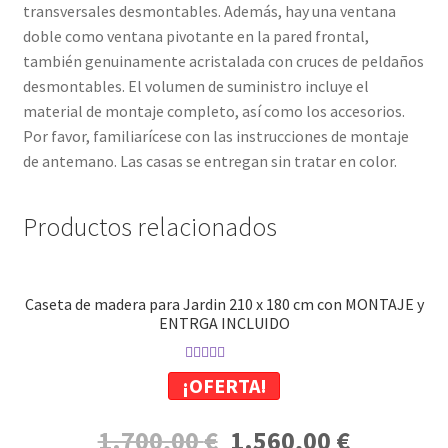
transversales desmontables. Además, hay una ventana
doble como ventana pivotante en la pared frontal,
también genuinamente acristalada con cruces de peldaños
desmontables. El volumen de suministro incluye el
material de montaje completo, así como los accesorios.
Por favor, familiarícese con las instrucciones de montaje
de antemano. Las casas se entregan sin tratar en color.
Productos relacionados
Caseta de madera para Jardin 210 x 180 cm con MONTAJE y
ENTRGA INCLUIDO
Valorado con
¡OFERTA!
5.00
de 5
El
El
1.700,00
€
1.560,00
€