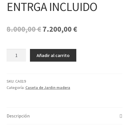
ENTRGA INCLUIDO
El
El
8.000,00
€
7.200,00
€
precio
precio
original
actual
Caseta
Añadir al carrito
era:
es:
de
madera
8.000,00 €.
7.200,00 €.
Pekkala
con
SKU:
CA019
Categoría:
Caseta de Jardin madera
MONTAJE
y
ENTRGA
INCLUIDO
Descripción
cantidad