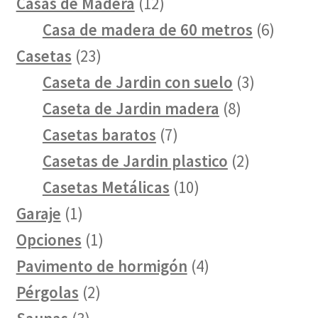
12
Casas de Madera
12
productos
6
Casa de madera de 60 metros
6
23
produc
Casetas
23
productos
3
Caseta de Jardin con suelo
3
8
producto
Caseta de Jardin madera
8
7
productos
Casetas baratos
7
productos
2
Casetas de Jardin plastico
2
10
productos
Casetas Metálicas
10
1
productos
Garaje
1
producto
1
Opciones
1
producto
4
Pavimento de hormigón
4
2
productos
Pérgolas
2
3
productos