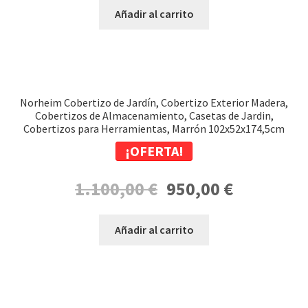
original
actual
Añadir al carrito
era:
es:
1.100,00 €.
990,00 €.
Norheim Cobertizo de Jardín, Cobertizo Exterior Madera,
Cobertizos de Almacenamiento, Casetas de Jardin,
Cobertizos para Herramientas, Marrón 102x52x174,5cm
¡OFERTA!
El
El
1.100,00
€
950,00
€
precio
precio
original
actual
Añadir al carrito
era:
es:
1.100,00 €.
950,00 €.