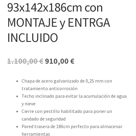
93x142x186cm con
MONTAJE y ENTRGA
INCLUIDO
El
El
1.100,00
€
910,00
€
precio
precio
original
actual
Chapa de acero galvanizado de 0,25 mm con
tratamiento anticorrosión
era:
es:
Techo inclinado para evitar la acumulación de agua
1.100,00 €.
910,00 €.
y nieve
Cierre con pestillo habilitado para poner un
candado de seguridad
Pared trasera de 186cm perfecto para almacenar
herramientas