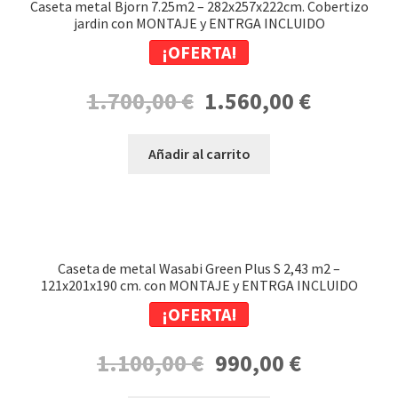
Caseta metal Bjorn 7.25m2 – 282x257x222cm. Cobertizo
jardin con MONTAJE y ENTRGA INCLUIDO
¡OFERTA!
El
El
1.700,00
€
1.560,00
€
precio
precio
original
actual
Añadir al carrito
era:
es:
1.700,00 €.
1.560,00 €.
Caseta de metal Wasabi Green Plus S 2,43 m2 –
121x201x190 cm. con MONTAJE y ENTRGA INCLUIDO
¡OFERTA!
El
El
1.100,00
€
990,00
€
precio
precio