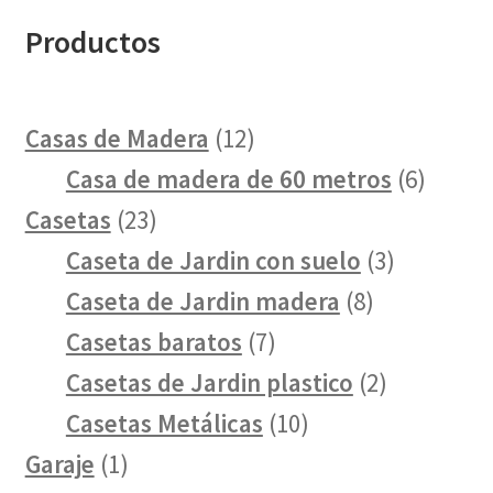
Productos
12
Casas de Madera
12
productos
6
Casa de madera de 60 metros
6
23
produc
Casetas
23
productos
3
Caseta de Jardin con suelo
3
8
producto
Caseta de Jardin madera
8
7
productos
Casetas baratos
7
productos
2
Casetas de Jardin plastico
2
10
productos
Casetas Metálicas
10
1
productos
Garaje
1