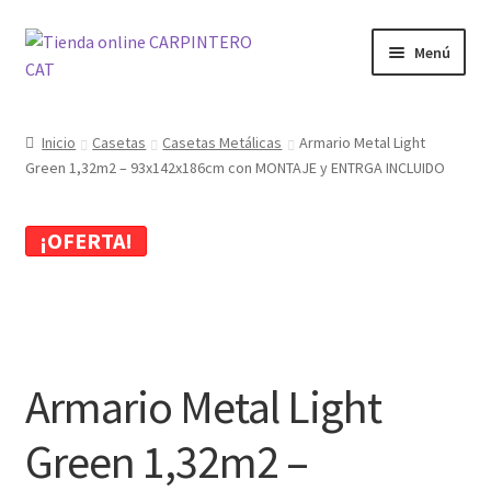
Ir
Ir
Menú
a
al
la
contenido
Tienda
navegación
Inicio
Casetas
Casetas Metálicas
Armario Metal Light
Green 1,32m2 – 93x142x186cm con MONTAJE y ENTRGA INCLUIDO
Carrito
Finalizar compra
¡OFERTA!
Mi cuenta
Blog
Armario Metal Light
Green 1,32m2 –