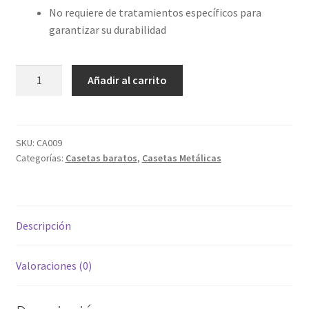
No requiere de tratamientos específicos para
garantizar su durabilidad
Armario
Añadir al carrito
Metal
Light
Green
1,32m2
SKU:
CA009
Categorías:
Casetas baratos
,
Casetas Metálicas
-
93x142x186cm
con
MONTAJE
Descripción
y
ENTRGA
INCLUIDO
Valoraciones (0)
cantidad